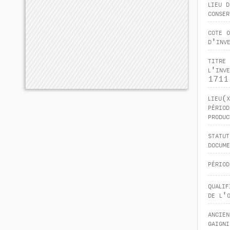
lieu d
conser
cote 
d'inv
titre 
l'inve
1711
lieu(
périod
produc
statut
docume
périod
qualif
de l'
ancien
gaigni