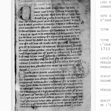
lieu d
conser
cote 
d'inv
titre 
titre 
l'inve
1711
lieu(
périod
produc
statut
docume
périod
qualif
de l'